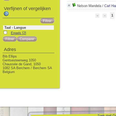
Nelson Mandela
/
Carl Ha
Verfijnen of vergelijken
1
Taal - Langue
Engels
[2]
Adres
Bib Ellips
Gentsesteenweg 1050
Chaussée de Gand, 1050
1082 SA Berchem / Berchem SA
Belgium
Zoek met Go