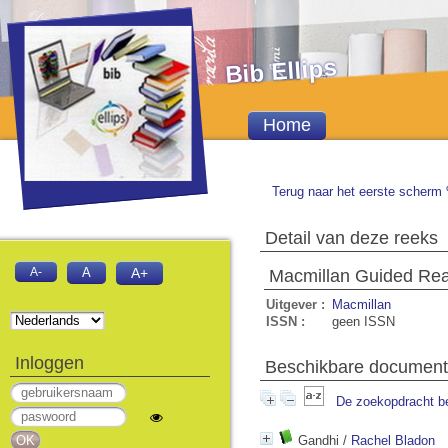
Bib Ellips
Home
Terug naar het eerste scherm 
Detail van deze reeks
A-
A
A+
Macmillan Guided Re
Uitgever :
Macmillan
ISSN :
geen ISSN
Inloggen
Beschikbare documente
De zoekopdracht b
Gandhi
/
Rachel Bladon