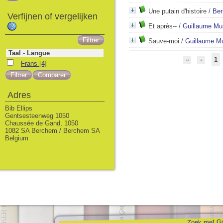
Une putain d'histoire
/
Ber
Verfijnen of vergelijken
Et après--
/
Guillaume Mu
Sauve-moi
/
Guillaume M
Taal - Langue
1
Frans
[4]
Adres
Bib Ellips
Gentsesteenweg 1050
Chaussée de Gand, 1050
1082 SA Berchem / Berchem SA
Belgium
Zoek met Go