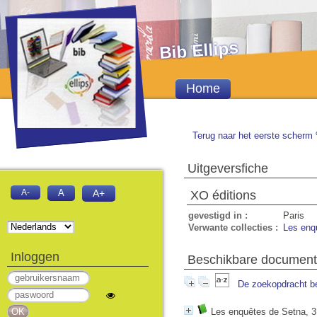
Bib Ellips
Home
Terug naar het eerste scherm 
Uitgeversfiche
A-
A
A+
XO éditions
gevestigd in :
Paris
Verwante collecties :
Les enq
Inloggen
Beschikbare documente
De zoekopdracht b
Les enquêtes de Setna, 3