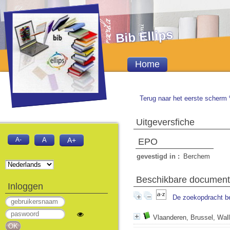
Bib Ellips
Home
Terug naar het eerste scherm 
Uitgeversfiche
A-
A
A+
EPO
gevestigd in :
Berchem
Beschikbare documente
Inloggen
De zoekopdracht b
Vlaanderen, Brussel, Wall