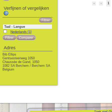
1
Verfijnen of vergelijken
Taal - Langue
Nederlands
[1]
Adres
Bib Ellips
Gentsesteenweg 1050
Chaussée de Gand, 1050
1082 SA Berchem / Berchem SA
Belgium
Zoek met Go