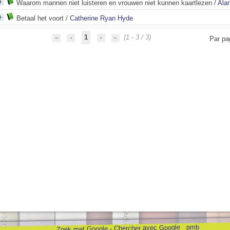
Waarom mannen niet luisteren en vrouwen niet kunnen kaartlezen
/
Ala
Betaal het voort
/
Catherine Ryan Hyde
1
(1 - 3 / 3)
Par pa
pmb
Zoek met Google - Chercher avec Google