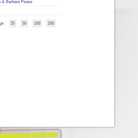
n & Barbara Pease
ge :
25
50
100
200