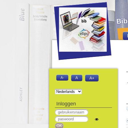
Bib
A-
A
A+
Inloggen