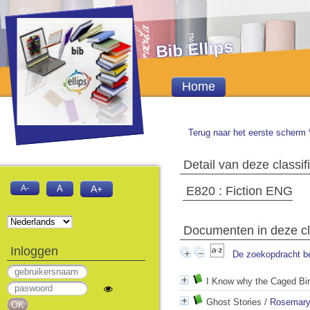
Bib Ellips
Home
Terug naar het eerste scherm 
Detail van deze classifi
A-
A
A+
E820 : Fiction ENG
Documenten in deze cla
Inloggen
De zoekopdracht b
I Know why the Caged Bi
Ghost Stories
/
Rosemary