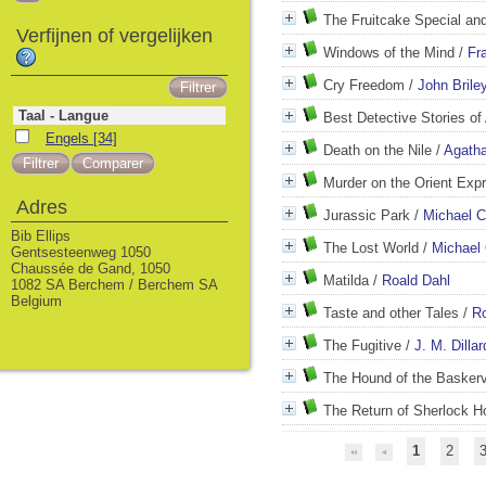
The Fruitcake Special and
Verfijnen of vergelijken
Windows of the Mind
/
Fr
Cry Freedom
/
John Brile
Taal - Langue
Best Detective Stories of
Engels
[34]
Death on the Nile
/
Agatha
Murder on the Orient Exp
Adres
Jurassic Park
/
Michael C
Bib Ellips
The Lost World
/
Michael 
Gentsesteenweg 1050
Chaussée de Gand, 1050
Matilda
/
Roald Dahl
1082 SA Berchem / Berchem SA
Belgium
Taste and other Tales
/
Ro
The Fugitive
/
J. M. Dillar
The Hound of the Baskerv
The Return of Sherlock 
1
2