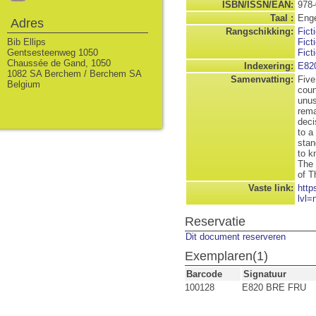
ISBN/ISSN/EAN:
978-
Taal :
Enge
Adres
Rangschikking:
Fict
Bib Ellips
Fict
Gentsesteenweg 1050
Fict
Chaussée de Gand, 1050
Indexering:
E82
1082 SA Berchem / Berchem SA
Samenvatting:
Five
Belgium
coun
unus
rema
deci
to a
stan
to k
The 
of T
Vaste link:
http
lvl=
Reservatie
Dit document reserveren
Exemplaren(1)
Barcode
Signatuur
100128
E820 BRE FRU