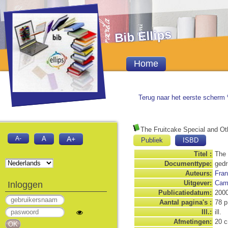
Bib Ellips
Home
Terug naar het eerste scherm 
The Fruitcake Special and Ot
A-
A
A+
Publiek
ISBD
Titel :
The 
Documenttype:
gedr
Auteurs:
Fra
Uitgever:
Camb
Inloggen
Publicatiedatum:
200
Aantal pagina's :
78 p
Ill.:
ill.
Afmetingen:
20 